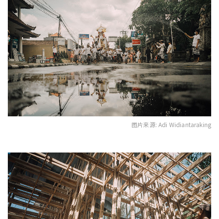
图片来源: Adi Widiantaraking