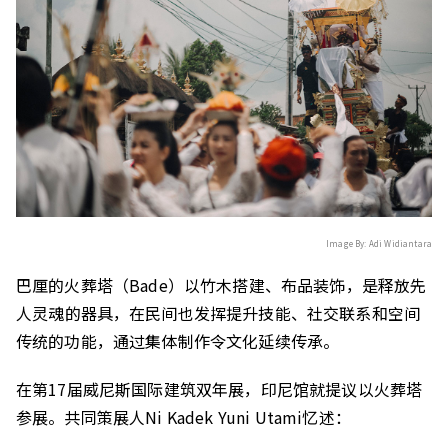
Image By: Adi Widiantara
巴厘的火葬塔（
Bade
）以竹木搭建、布品装饰，
是释放
先
人
灵魂
的器具
，
在民间也发挥
提升
技能、社交联系和空间
传统的功能
，
通过
集体制作
令文化延续传承。
在
第17届威尼斯
国际
建筑双年展
，
印尼馆
就
提议
以
火葬塔
参展。
共同策展人
Ni Kadek Yuni Utami
忆述
：