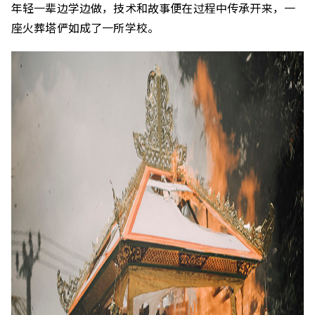
年轻一辈边学边做，技术和故事便在过程中传承
开来
，
一
座火葬塔
俨如
成
了
一所学校。