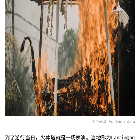
图片来源: Adi Widiantara
到了
游行当日，火葬塔
就是
一场
表演。当地称为
L
ancingan