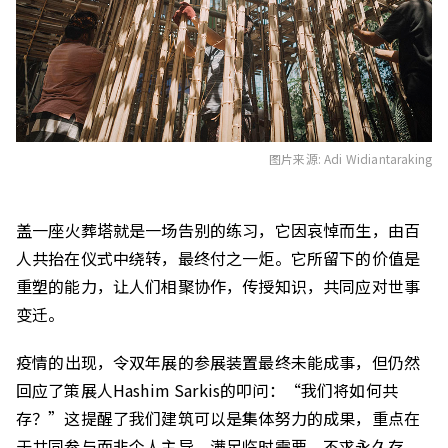
图片来源: Adi Widiantaraking
盖一
座
火葬塔就是
一场告别的练习
，它
因
哀悼
而
生
，
由
百
人
共抬在仪式中绕转
，最终
付之一炬
。它所留下的价值是
重塑的能力，
让人们相聚
协作
，
传授
知识，
共同应对世事
变迁
。
疫情
的
出现
，
令双年展
的参展
装置
最终未
能成事
，但仍然
回应了策展人
Hashim Sarkis
的叩问：“我们将如何共
存？”
这
提醒
了
我们建筑
可以是集体努力的成果
，
重点在
于共同
参与而非
个人主导
，
满足临时需要
，不求
永久存