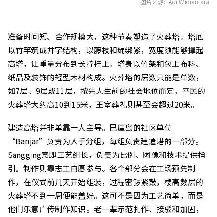
图片来源: Adi Widiantara
准备时间短、合作规模大，这种节奏塑造了火葬塔。塔底
以竹竿筑成井字结构，以藤枝和绳绑紧，宽度须能够撑起
高塔，让重量分布到长撑杆上。塔身以竹架和包上布料、
纸品及装饰的轻型木材构成。火葬塔的层数只能是单数，
如
7
层、
9
层或
11
层，按先人生前的社会地位而定
，
平民
的
火葬塔
大约
高
10
到
15
米
，王室葬礼则甚至会超过
20
米。
建造高塔
并非单靠一人
主导
。巴厘岛的社区单位
“
Banjar
”负责为人手分组，每组负责建造塔的一部分。
Sangging
意即工艺组长，负责为比例、图像和技术提供指
引。制作则靠志工自愿参与。各
个
部分会在工场预先制
作，
在
仪式前几天开始组装，过程密锣紧鼓，
楼高数层的
火葬
塔不到一周便能盖好。这
可
不是因为工艺简单，而是
他们乐意广传
制作知识
。
老一辈示范扎作、接驳和加固，