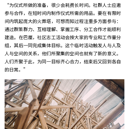
“
为仪式所做的准备
，
很少会耗费长时间
。
社群人士应邀
参与合作
，
在短时间内制作仪式所需的用品
。
要在有限时
间内筑起庞大的火葬塔，可想而知过程注重多方面参与
：
通过群策群力
、
互相理解、掌握工序、分工合作才能顺利
建造
。
在巴厘
，
社区志工活动会按大家的专业和工作量分
组
，
其后一同完成集体目标。这个临时活动触发人与人及
人与空间的关系，他们所聚集的空间也就有了新的意义
。
人们齐聚于此，为同一目标齐心合力，结束后又回到各自
的日常。”