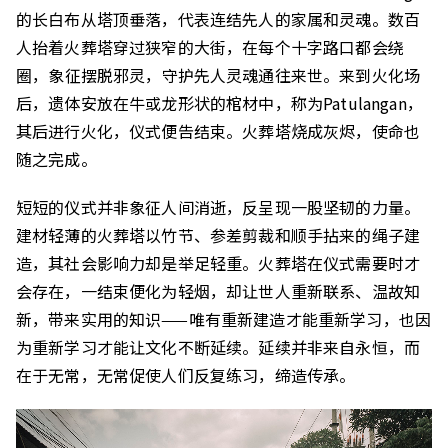
的长白布从
塔顶垂落，
代表
连结
先人的
家属
和灵魂。
数百
人抬
着火葬塔穿过狭窄的大街，
在每个
十字路口都会
绕
圈
，
象征摆脱
邪
灵
，
守护
先人
灵魂
通往来世。
来到
火化场
后
，遗体
安放
在
牛
或龙形状的棺材中，
称为
P
atulangan
，
其后
进行火化，仪式便告结束
。
火葬塔烧
成灰烬
，
使命也
随之
完成。
短短的
仪式
并
非象征人间
消逝，
反
呈现
一股
坚韧的力量。
建材
轻薄
的火葬塔
以竹节、
参差剪裁
和
顺手拈来的绳子建
造，
其社会影响力却
是
举足轻重
。
火葬塔在
仪式需要时才
会存在，
一
结束便
化为轻烟，却
让
世人
重新
联系
、温故知
新
，带来
实用
的
知识
——唯有重新建造才能重新学习，
也因
为
重新学习才能让文化
不断
延续。
延续
并
非来自
永恒
，
而
在于
无常
，
无常
促使人们
反复练习
，
缔造
传承
。