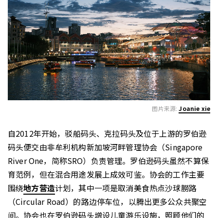
图片来源:
Joanie xie
自2012年开始，驳船码头、克拉码头及位于上游的罗伯逊
码头便交由非牟利机构新加坡河畔管理协会（Singapore
River One，简称SRO）负责管理。罗伯逊码头虽然不算保
育范例，但在混合用途发展上成效可鉴。协会的工作主要
围绕
地方营造
计划，其中一项是取消美食热点沙球朥路
（Circular Road）的路边停车位，以腾出更多公众共聚空
间。协会也在罗伯逊码头增设儿童游乐设施，照顾他们的