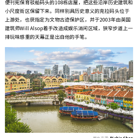
便刊宪保育驳船码头的108栋店屋，把这些沿岸历史建筑和
小尺度街区保留下来。同样别具历史意义的克拉码头位于
上游处，也获指定为文物古迹保护区，并于2003年由英国
建筑师Will Alsop着手改造成娱乐消闲区域，狭窄步道上一
排玩味感重的天幕正是出自他的手笔。
图片来源:
Richie Chan