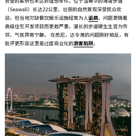
赞誉的案例也未达到理想条件。位于温哥华的海堤步道
（Seawall）长达22公里，壮丽的自然景观深受民众欢
迎，但当地欠缺餐饮娱乐设施经常为人
诟病
，问题更随着
高级住宅开发项目而更趋严重，漫长的步道硬生生变为市
郊，气氛异常宁静。 在悉尼，达令港的问题刚好相反，有
批评更形容这里是过度商业化的
游客陷阱
。