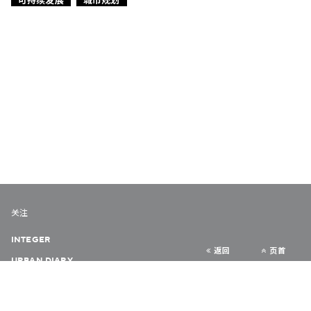
关注
INTEGER
返回
页首
URBAN DIARY
VERY HONG KONG
COLLABORATE HK