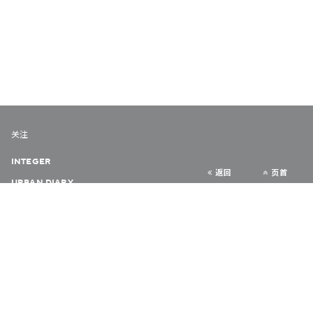
关注
INTEGER
返回
页首
URBAN DIARY
VERY HONG KONG
COLLABORATE HK
隐私政策
© 2026 欧华尔顾问有限公司
版权所有