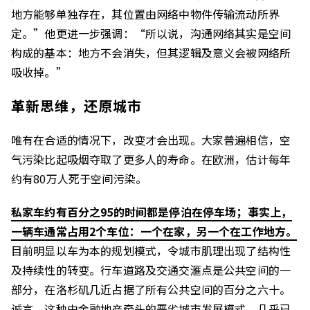
地方能够单独存在，其位置由网络中物件传输流动所界
定。”他更进一步强调：“所以说，沟通网络其实是空间
构成的基本：地方不会消失，但其逻辑及意义会被网络所
吸收掉。”
革新思维，还原城市
唯有在合适的情况下，改变才会出现。大家普遍相信，空
气污染比起吸烟夺取了更多人的寿命。在欧洲，估计每年
约有80万人死于空间污染。
私家车约有百分之
95
的时间都是停泊在停车场；事实上，
一辆车通常占用
2
个车位：一个在家，另一个在工作地方。
目前明显以车为本的规划模式，令城市肌理出现了结构性
及持续性的转变。行车道路及交通交滙点是公共空间的一
部分，在洛杉矶几近占据了所有公共空间的百分之六十。
诚言，这种由金融地产牵头的恶劣城市发展模式，几乎已