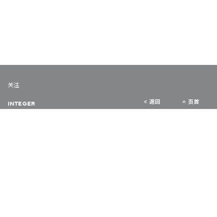
关注
返回
页首
INTEGER
URBAN DIARY
VERY HONG KONG
COLLABORATE HK
隐私政策
© 2026 欧华尔顾问有限公司
版权所有