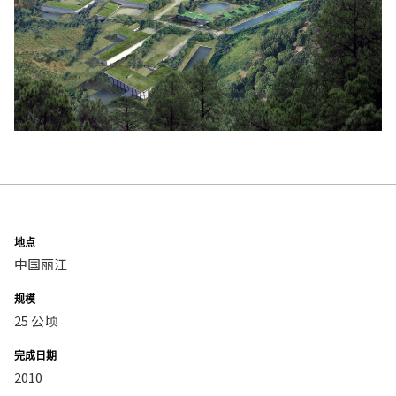
地点
中国丽江
规模
25 公顷
完成日期
2010