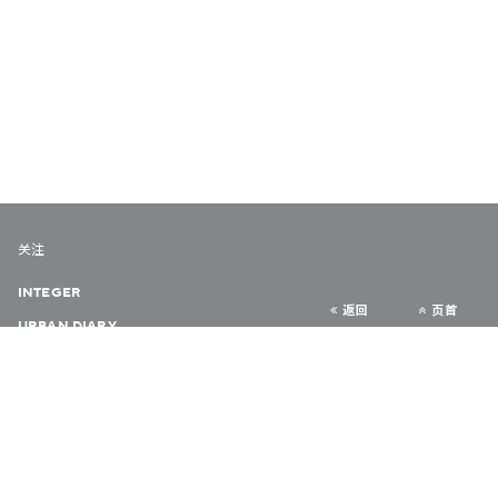
关注
INTEGER
返回
页首
URBAN DIARY
VERY HONG KONG
COLLABORATE HK
隐私政策