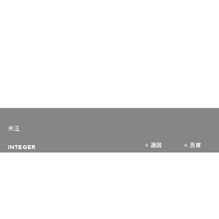
关注
返回
页首
INTEGER
URBAN DIARY
VERY HONG KONG
COLLABORATE HK